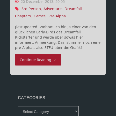
20 December 2013, 20:05
3rd Person
,
Adventure
,
Dreamfall
Chapters
,
Games
,
Pre-Alpha
[lastupdated] Wohoo! Ich bin ja einer von den
glücklichen Early-Birds des Dreamfall
Kickstarter und werde über sowas hier
informiert. Anmerkung: Das ist immer noch eine
pre-Alpha… also STFU über die Grafik!
"Dreamfall
Continue Reading
Chapters
–
25
CATEGORIES
Minuten
Categories
Gameplay"