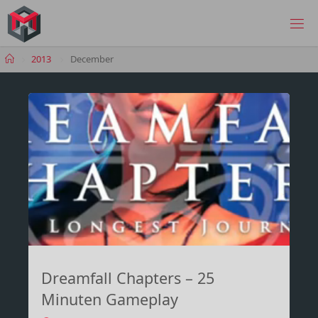
Skip
to
MANIMA.DE
content
Home
2013
December
Dreamfall Chapters – 25
Minuten Gameplay