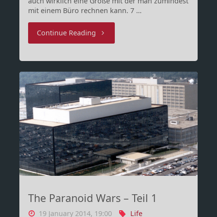
auch wirklich eine Größe mit der man zumindest
mit einem Büro rechnen kann. 7 …
"Platzmangel
Continue Reading
in
Beijing"
The Paranoid Wars – Teil 1
19 January 2014, 19:00
Life