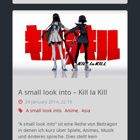
–
Datensammler
Europol"
A small look into – Kill la Kill
24 January 2014, 22:16
A small look into
,
Anime
,
Asia
“A small look into” ist eine Reihe von Beiträgen
in denen ich kurz über Spiele, Animes, Musik
und Anderes spreche. Dies stellt kein