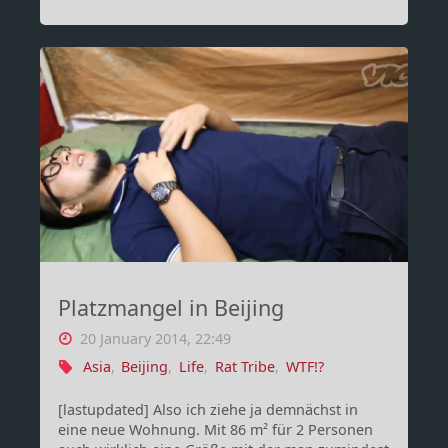
zur
Gegenwehr
von…
Der
Zeit?"
Platzmangel in Beijing
20 January 2014, 22:49
Asia
,
Beijing
,
Life
,
Rat Tribe
,
WTF!?
[lastupdated] Also ich ziehe ja demnächst in
eine neue Wohnung. Mit 86 m² für 2 Personen