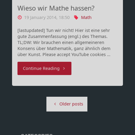
Wieso wir Mathe hassen?
19 January 2014, 18:50
Math
[lastupdated] Tun wir nicht! Hier ist eine sehr
gute Zusammenfassung (engl.) des Themas.
TL;DW: Wir brauchen einen allgemeineren
Konsens über Mathematik, ganz ähnlich dem
über Kunst. Please accept YouTube cookies …
"Wieso
Continue Reading
wir
Mathe
Older posts
hassen?"