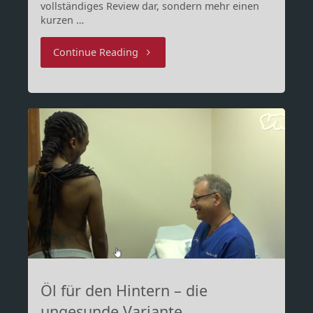
vollständiges Review dar, sondern mehr einen
kurzen …
"A
Continue Reading
small
look
into
–
Kill
la
Kill"
Öl für den Hintern – die
ungesunde Variante…