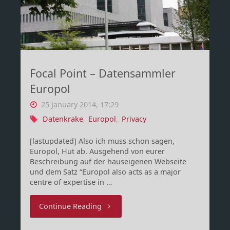
–
Cinematic
Trailer"
Focal Point – Datensammler
Europol
25 January 2014, 17:29
Datenkrake
,
Europol
,
Privacy
[lastupdated] Also ich muss schon sagen,
Europol, Hut ab. Ausgehend von eurer
Beschreibung auf der hauseigenen Webseite
und dem Satz “Europol also acts as a major
centre of expertise in …
"Focal
Continue Reading
Point