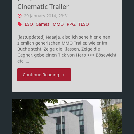
Cinematic Trailer
29 January 2014, 23:31
ESO
,
Games
,
MMO
,
RPG
,
TESO
[lastupdated] Naaaja, also ich sehe hier einen
ziemlich generischen MMO Trailer, wie er im
Buche steht. Zeige die Klassen, Zeige die
Gegner, gebe einen Tick von Hero >>> Bösewicht
etc. …
"
Continue Reading
(The)
Elder
Scrolls
Online