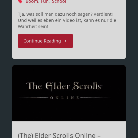
Boom
,
Fun
,
School
Tja, was soll man dazu noch sagen? Verdient!
Und weil es eben ein Video ist, kann es nur die
Wahrheit sein!
"Der
Continue Reading
kleine
Schulschwänzer"
(The) Elder Scrolls Online –