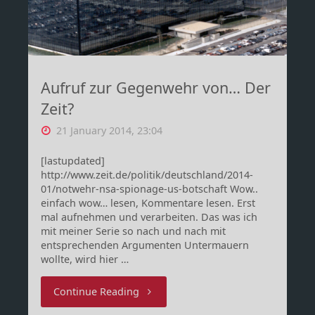
Aufruf zur Gegenwehr von… Der
Zeit?
21 January 2014, 23:04
[lastupdated]
http://www.zeit.de/politik/deutschland/2014-
01/notwehr-nsa-spionage-us-botschaft Wow..
einfach wow… lesen, Kommentare lesen. Erst
mal aufnehmen und verarbeiten. Das was ich
mit meiner Serie so nach und nach mit
entsprechenden Argumenten Untermauern
wollte, wird hier …
"Aufruf
Continue Reading