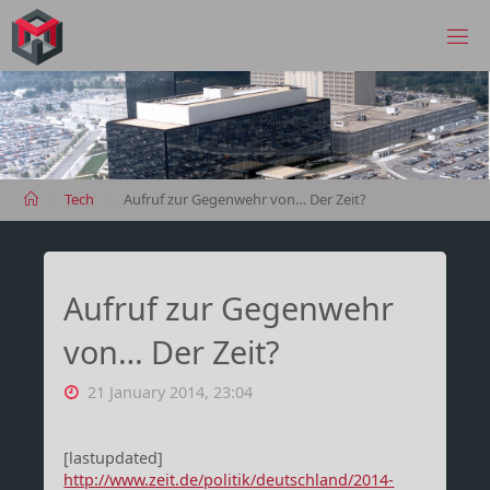
Skip
to
MANIMA.DE
content
Home
Tech
Aufruf zur Gegenwehr von… Der Zeit?
Aufruf zur Gegenwehr
von… Der Zeit?
21 January 2014, 23:04
[lastupdated]
http://www.zeit.de/politik/deutschland/2014-