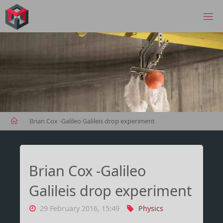
Skip
to
MANIMA.DE
content
Home
Brian Cox -Galileo Galileis drop experiment
Brian Cox -Galileo
Galileis drop experiment
29 February 2016, 15:49
Physics