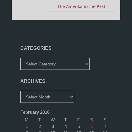
Die Amerikanische Pest
CATEGORIES
Categories
ARCHIVES
Archives
February 2016
M
T
W
T
F
S
S
1
2
3
4
5
6
7