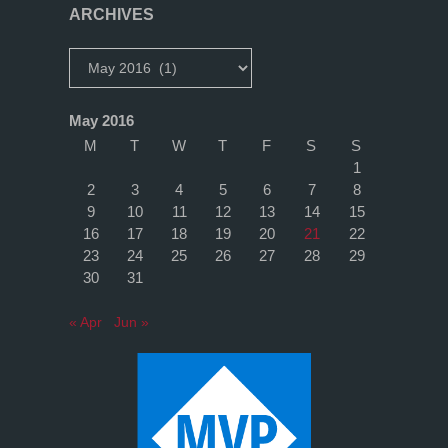
–
ARCHIVES
Can’t
Archives
stop
May 2016
the
M
T
W
T
F
S
S
1
feeling"
2
3
4
5
6
7
8
9
10
11
12
13
14
15
16
17
18
19
20
21
22
23
24
25
26
27
28
29
30
31
« Apr
Jun »