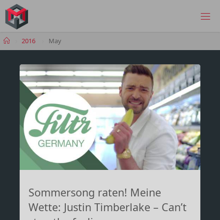
Skip
to
MANIMA.DE
content
Home
2016
May
Sommersong raten! Meine
Wette: Justin Timberlake – Can’t