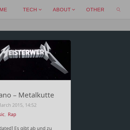
ME
TECH
ABOUT
OTHER
SEAR
no – Metalkutte
arch 2015, 14:52
ic
,
Rap
dated] Es gibt ab und zu