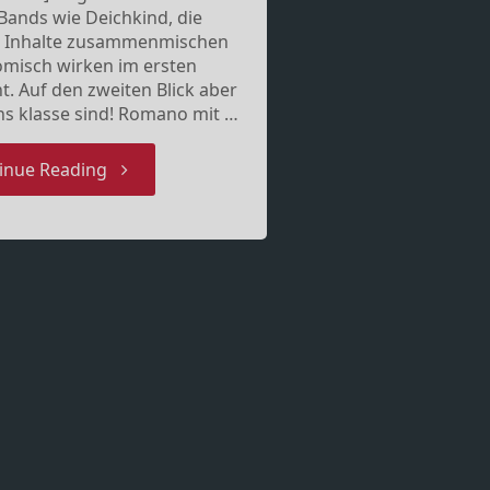
Bands wie Deichkind, die
h Inhalte zusammenmischen
omisch wirken im ersten
. Auf den zweiten Blick aber
ns klasse sind! Romano mit …
"Romano
inue Reading
–
Metalkutte"