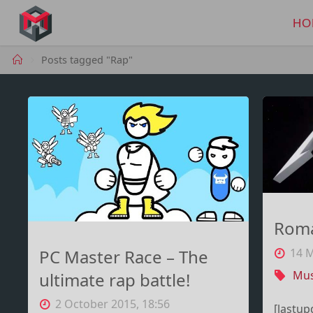
Skip
to
HO
MANIMA.DE
content
Home
Posts tagged "Rap"
Roma
14 M
PC Master Race – The
Mus
ultimate rap battle!
2 October 2015, 18:56
[lastup