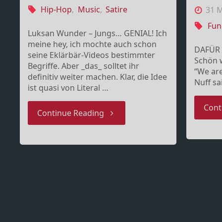
Hip-Hop
,
Music
,
Satire
31 M
Fun
Luksan Wunder – Jungs… GENIAL! Ich
meine hey, ich mochte auch schon
DAFÜR z
seine Eklärbär-Videos bestimmter
Schön w
Begriffe. Aber _das_ solltet ihr
“We are
definitiv weiter machen. Klar, die Idee
Nuff s
ist quasi von Literal …
Cont
"Literal
Continue Reading
Video
–
Deichkind
–