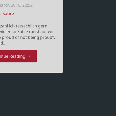
arch 2016, 22:52
,
Satire
ahl ich tatsächlich gern!
ie er so Sätze raushaut wie
 proud of not being proud”.
aid…
"Jan
inue Reading
Böhmermann
bringt
Nationalismus
auf