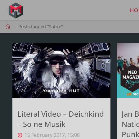
Skip
to
HO
MANIMA.DE
content
Home
Posts tagged "Satire"
Literal Video – Deichkind
Jan 
– So ne Musik
Nati
Punk
15 February 2017, 15:08