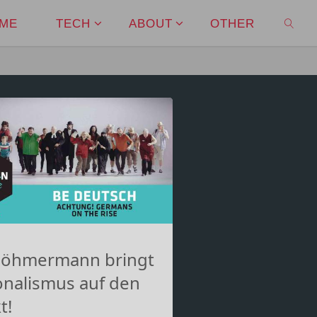
ME
TECH
ABOUT
OTHER
SEAR
Böhmermann bringt
onalismus auf den
t!