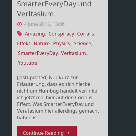
SmarterEveryDay und
Veritasium
4 June 2015, 13:06
Amazing
,
Conspiracy
,
Corialis
Effekt
,
Nature
,
Physics
,
Science
,
SmarterEveryDay
,
Veritasium
,
Youtube
[lastupdated] Nur kurz zur
Erläuterung, dass es sich hierbei
nicht um Humbug handelt verlinke
ich jetzt mal hier auf den Coriolis
Effect. Was SmarterEveryDay und
Veratasium hier allerdings gemacht
haben ist …
"Corioliskraft
Continue Reading