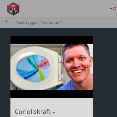
Skip
to
HO
MANIMA.DE
content
Home
Posts tagged "Veritasium"
Corioliskraft –