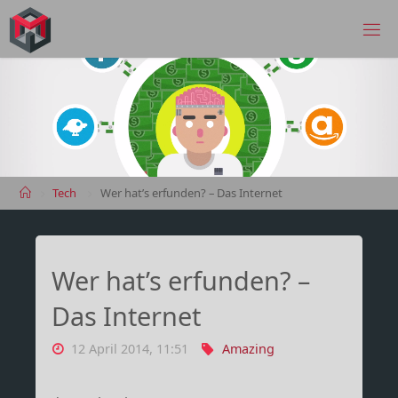
Skip
to
MANIMA.DE
content
Home
Tech
Wer hat’s erfunden? – Das Internet
Wer hat’s erfunden? –
Das Internet
12 April 2014, 11:51
Amazing