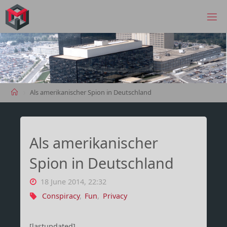
Skip
to
MANIMA.DE
content
Home
Als amerikanischer Spion in Deutschland
Als amerikanischer
Spion in Deutschland
18 June 2014, 22:32
Conspiracy
,
Fun
,
Privacy
[lastupdated]