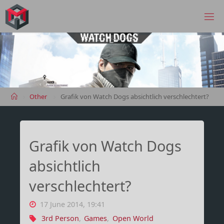
Skip
to
MANIMA.DE
content
Home
Other
Grafik von Watch Dogs absichtlich verschlechtert?
Grafik von Watch Dogs
absichtlich
verschlechtert?
17 June 2014, 19:41
3rd Person
,
Games
,
Open World