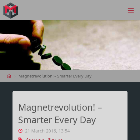
Skip
to
MANIMA.DE
content
Home
Magnetrevolution! – Smarter Every Day
Magnetrevolution! –
Smarter Every Day
21 March 2016, 13:54
Amazing
,
Physics