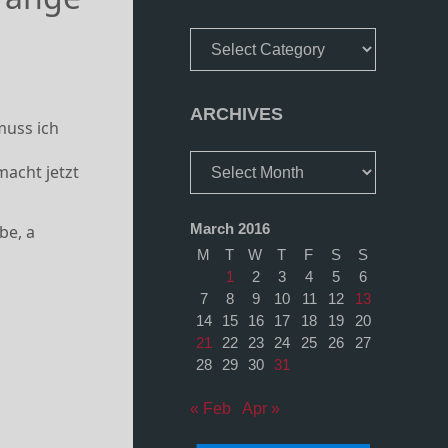
Categories
ARCHIVES
muss ich
Archives
macht jetzt
March 2016
be, a
M
T
W
T
F
S
S
1
2
3
4
5
6
7
8
9
10
11
12
13
14
15
16
17
18
19
20
21
22
23
24
25
26
27
28
29
30
31
« Feb
Apr »