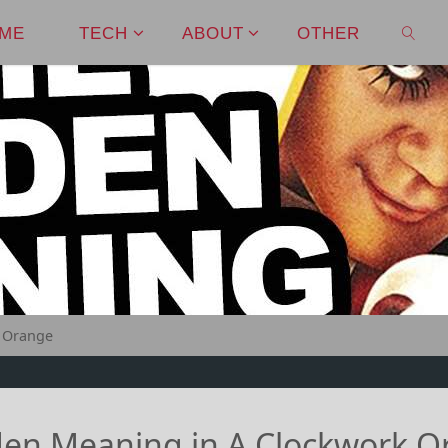
ME
TECH
ABOUT
OTHER
SEAR
k Orange
den Meaning in A Clockwork 