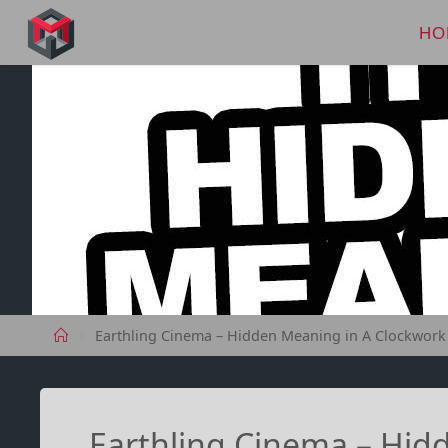
Skip
to
HO
MANIMA.DE
content
Home
Earthling Cinema – Hidden Meaning in A Clockwor
Earthling Cinema – Hid