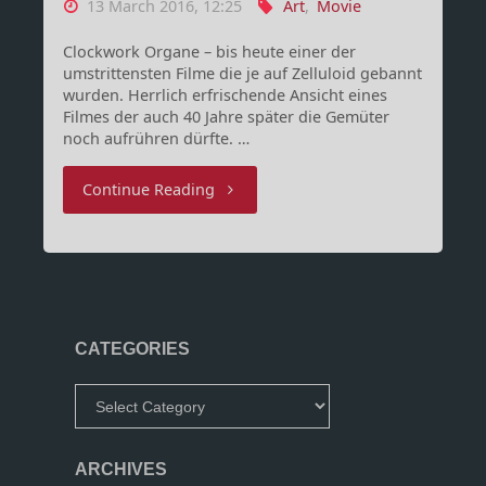
13 March 2016, 12:25
Art
,
Movie
Clockwork Organe – bis heute einer der
umstrittensten Filme die je auf Zelluloid gebannt
wurden. Herrlich erfrischende Ansicht eines
Filmes der auch 40 Jahre später die Gemüter
noch aufrühren dürfte. …
"Earthling
Continue Reading
Cinema
–
Hidden
CATEGORIES
Meaning
Categories
in
A
ARCHIVES