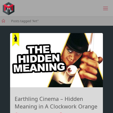
Skip
to
MANIMA.DE
content
Home
Posts tagged "Art"
Earthling Cinema – Hidden
Meaning in A Clockwork Orange