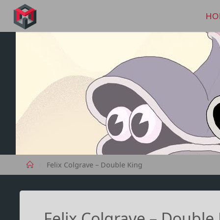
Skip
to
HO
MANIMA.DE
content
Home
Felix Colgrave – Double King
Felix Colgrave – Double