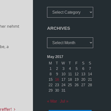
Categories
daher nehmt
ARCHIVES
Archives
be, a
May 2017
M
T
W
T
F
S
S
1
2
3
4
5
6
7
8
9
10
11
12
13
14
15
16
17
18
19
20
21
22
23
24
25
26
27
28
29
30
31
« Mar
Jul »
effer!