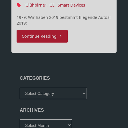
"Glühbirne"
,
GE
,
Smart Devices
1979: Wir haben 2019 bestimmt fliegende Autos!
2019:
"Die
Continue Reading
Zukunft
ist
da!"
CATEGORIES
Categories
ARCHIVES
Archives