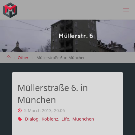
Skip
to
MANIMA.DE
content
Home
Other
Müllerstraße 6. in München
Müllerstraße 6. in
München
5 March 2013, 20:06
Dialog
,
Koblenz
,
Life
,
Muenchen