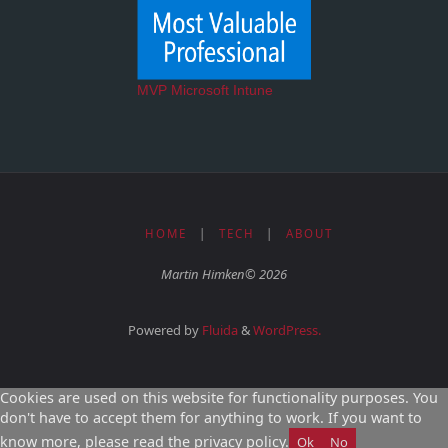
MVP Microsoft Intune
HOME
|
TECH
|
ABOUT
Martin Himken© 2026
Powered by
Fluida
&
WordPress.
Cookies are used on this website for functionality purposes. You
don't have to accept them for anything to work. If you want to
know more, please read the privacy policy.
Ok
No