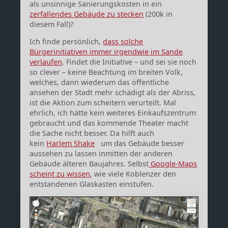
als unsinnige Sanierungskosten in ein
zerfallendes Gebäude zu stecken
(200k in
diesem Fall)?
Ich finde persönlich,
dass solche
Bürgerinitiativen immer irgendwie im Sande
verlaufen
. Findet die Initiative – und sei sie noch
so clever – keine Beachtung im breiten Volk,
welches, dann wiederum das öffentliche
ansehen der Stadt mehr schädigt als der Abriss,
ist die Aktion zum scheitern verurteilt. Mal
ehrlich, ich hätte kein weiteres Einkaufszentrum
gebraucht und das kommende Theater macht
die Sache nicht besser. Da hilft auch
kein
Harlem Shake
um das Gebäude besser
aussehen zu lassen inmitten der anderen
Gebäude älteren Baujahres. Selbst
Google-Maps
scheint zu wissen
, wie viele Koblenzer den
entstandenen Glaskasten einstufen.