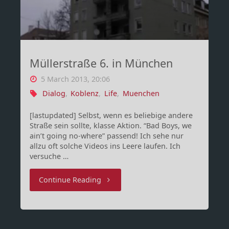
Südallee”"
Müllerstraße 6. in München
5 March 2013, 20:06
Dialog
,
Koblenz
,
Life
,
Muenchen
[lastupdated] Selbst, wenn es beliebige andere
Straße sein sollte, klasse Aktion. “Bad Boys, we
ain’t going no-where” passend! Ich sehe nur
allzu oft solche Videos ins Leere laufen. Ich
versuche …
"Müllerstraße
Continue Reading
6.
in