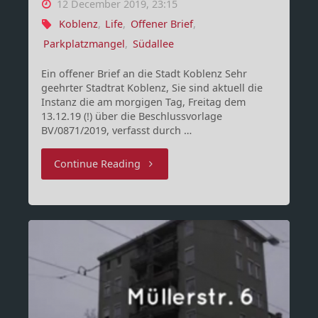
12 December 2019, 23:15
Koblenz
,
Life
,
Offener Brief
,
Parkplatzmangel
,
Südallee
Ein offener Brief an die Stadt Koblenz Sehr
geehrter Stadtrat Koblenz, Sie sind aktuell die
Instanz die am morgigen Tag, Freitag dem
13.12.19 (!) über die Beschlussvorlage
BV/0871/2019, verfasst durch …
"Stadtrat
Continue Reading
Koblenz
und
die
“Aufwertung
der