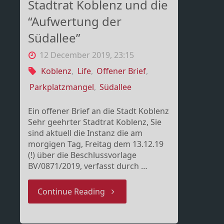
Stadtrat Koblenz und die
“Aufwertung der
Südallee”
12 December 2019, 23:15
Koblenz
,
Life
,
Offener Brief
,
Parkplatzmangel
,
Südallee
Ein offener Brief an die Stadt Koblenz
Sehr geehrter Stadtrat Koblenz, Sie
sind aktuell die Instanz die am
morgigen Tag, Freitag dem 13.12.19
(!) über die Beschlussvorlage
BV/0871/2019, verfasst durch …
"Stadtrat
Continue Reading
Koblenz