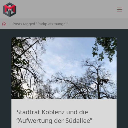
Skip
to
MANIMA.DE
content
Home
Posts tagged "Parkplatzmangel"
Stadtrat Koblenz und die
“Aufwertung der Südallee”