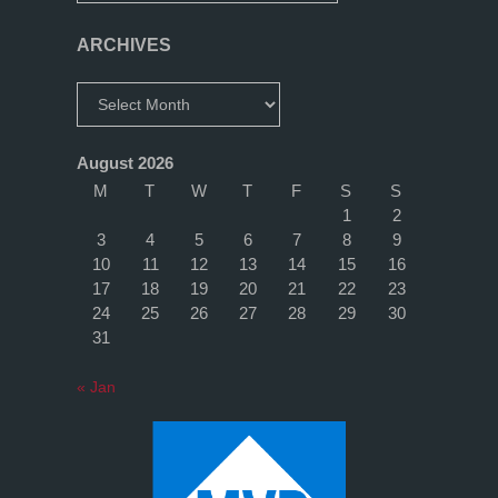
Südallee”"
ARCHIVES
Archives
August 2026
M
T
W
T
F
S
S
1
2
3
4
5
6
7
8
9
10
11
12
13
14
15
16
17
18
19
20
21
22
23
24
25
26
27
28
29
30
31
« Jan