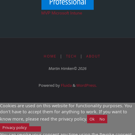
MVP Microsoft Intune
HOME
|
TECH
|
ABOUT
Martin Himken© 2026
Powered by
Fluida
&
WordPress.
Cookies are used on this website for functionality purposes. You
don't have to accept them for anything to work. If you want to
know more, please read the privacy policy.
Ok
No
Privacy policy
You can revoke your consent any time using the Revoke consent