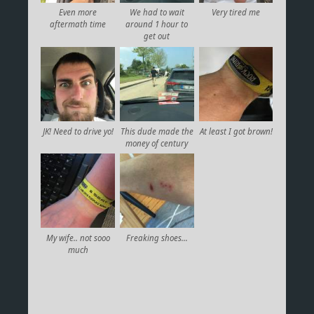
Even more
We had to wait
Very tired me
aftermath time
around 1 hour to
get out
JK! Need to drive yo!
This dude made the
At least I got brown!
money of century
My wife.. not sooo
Freaking shoes…
much