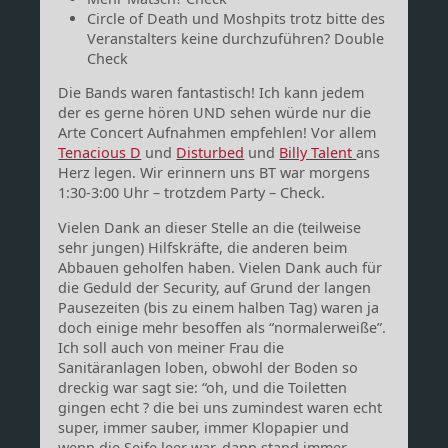
Circle of Death und Moshpits trotz bitte des
Veranstalters keine durchzuführen? Double
Check
Die Bands waren fantastisch! Ich kann jedem
der es gerne hören UND sehen würde nur die
Arte Concert Aufnahmen empfehlen! Vor allem
Tenacious D
und
Disturbed
und
Billy Talent
ans
Herz legen. Wir erinnern uns BT war morgens
1:30-3:00 Uhr – trotzdem Party – Check.
Vielen Dank an dieser Stelle an die (teilweise
sehr jungen) Hilfskräfte, die anderen beim
Abbauen geholfen haben. Vielen Dank auch für
die Geduld der Security, auf Grund der langen
Pausezeiten (bis zu einem halben Tag) waren ja
doch einige mehr besoffen als “normalerweiße”.
Ich soll auch von meiner Frau die
Sanitäranlagen loben, obwohl der Boden so
dreckig war sagt sie: “oh, und die Toiletten
gingen echt ? die bei uns zumindest waren echt
super, immer sauber, immer Klopapier und
wenn die Seife leer war, dann stand immer