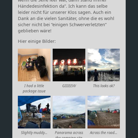
Händedesinfektion da”. Ich kann das selbe
leider nicht für unserer Klos sagen. Auch ein
Dank an die vielen Sanitäter, ohne die es wohl
sicher nicht bei “einigen Schwerverletzten”
geblieben wäre!
Hier einige Bilder:
I had a little
GIIIEEVV
This looks ok?
package issue
Slightly muddy…
Panorama across
Across the road…
the camping site