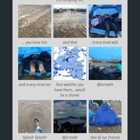
… you have this
and that
A very tired wife
and a very tired me
Nice weather you
Aftermath
have there… would
be a shame
Splash Splash!
Afermath
One of our friends