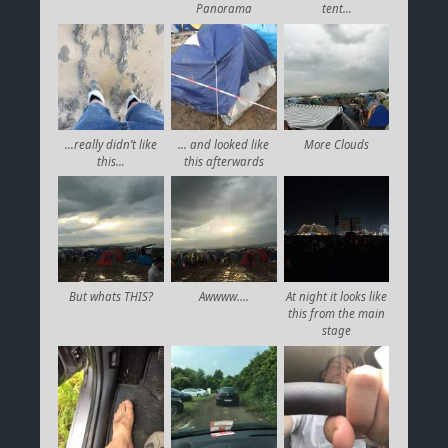
Panorama
tent…
…really didn’t like
… and looked like
More Clouds
this…
this afterwards
But whats THIS?
Awwww….
At night it looks like
this from the main
stage