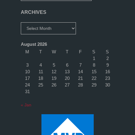
meine
ARCHIVES
Tipps!"
Archives
August 2026
M
T
W
T
F
S
S
1
2
3
4
5
6
7
8
9
10
11
12
13
14
15
16
17
18
19
20
21
22
23
24
25
26
27
28
29
30
31
« Jan