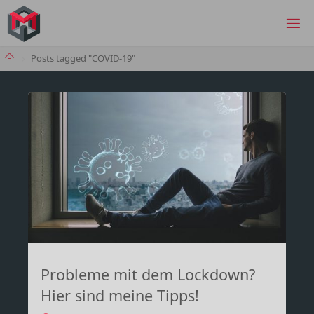
Skip
to
MANIMA.DE
content
Home
Posts tagged "COVID-19"
Probleme mit dem Lockdown?
Hier sind meine Tipps!