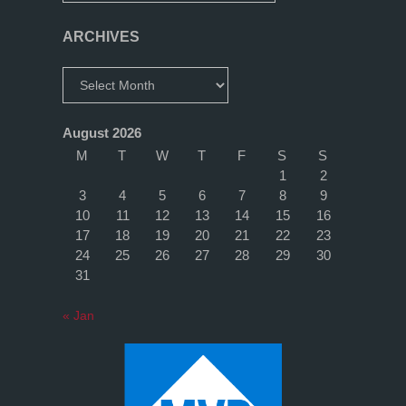
meine
ARCHIVES
Tipps!"
Archives
August 2026
M
T
W
T
F
S
S
1
2
3
4
5
6
7
8
9
10
11
12
13
14
15
16
17
18
19
20
21
22
23
24
25
26
27
28
29
30
31
« Jan