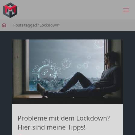
Skip
to
MANIMA.DE
content
Home
Posts tagged "Lockdown"
Probleme mit dem Lockdown?
Hier sind meine Tipps!