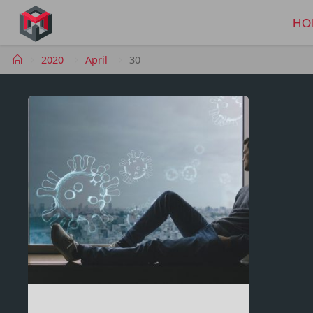
Skip
to
HO
MANIMA.DE
content
Home
2020
April
30