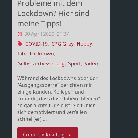
Probleme mit dem
Lockdown? Hier sind
meine Tipps!
30 April 2020, 21:37
COVID-19
,
CPG Grey
,
Hobby
,
Life
,
Lockdown
,
Selbstverbesserung
,
Sport
,
Video
Während des Lockdowns oder der
“Ausgangssperre” berichten mir
einige Kunden, Kollegen und
Freunde, dass das “daheim bleiben”
so gar nichts für sie ist. Sie fühlen
sich demotiviert und verfallen
schnell(er) …
"Probleme
Continue Reading